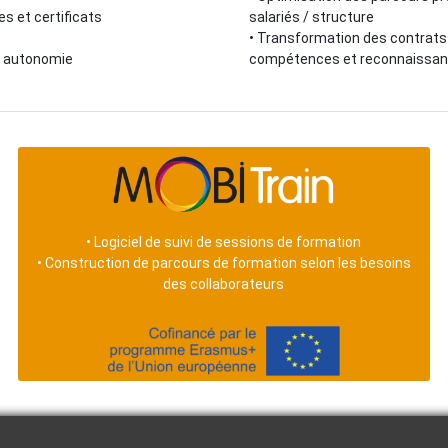
res et certificats
salariés / structure
•
Transformation des contrats 
en autonomie
compétences et reconnaissan
•
Logiciel de suivi de sessions de formation
•
Construction de parcours de formation selon les besoins
des collaborateurs