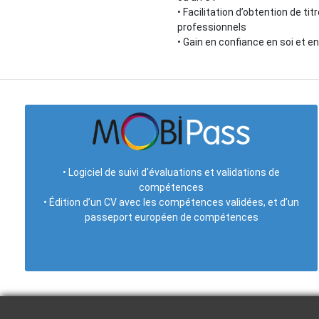
•
Facilitation d’obtention de tit
professionnels
•
Gain en confiance en soi et 
•
Logiciel de suivi d'évaluations et validations de
compétences
•
Édition d’un CV avec les compétences validées, et d’un
passeport européen de compétences