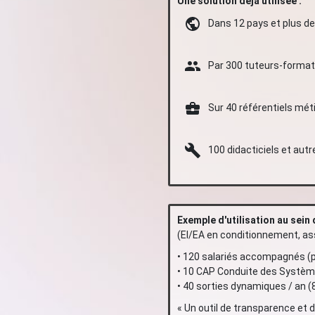
Une solution déjà utilisée
:
Dans 12 pays et plus d
Par 300 tuteurs-forma
Sur 40 référentiels méti
100 didacticiels et au
Exemple d'utilisation au sein
(EI/EA en conditionnement, ass
•
120 salariés accompagnés (
•
10 CAP Conduite des Système
•
40 sorties dynamiques / an (
«
Un outil de transparence et d