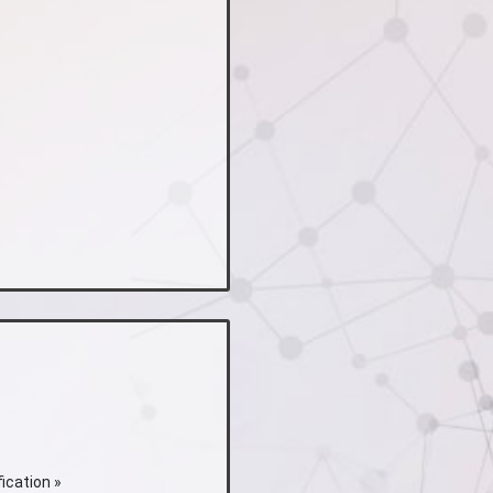
fication
»